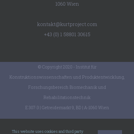
1060 Wien
kontakt@kurtproject.com
+43 (0) 1 58801 30615
© Copyright 2020 - Institut für
Konstruktionswissenschaften und Produktentwicklung,
Forschungsbereich Biomechanik und
Rehabilitationstechnik
E 307-3 | Getreidemarkt 9, BD | A-1060 Wien
facebook
twitter
youtube
This website uses cookies and third party