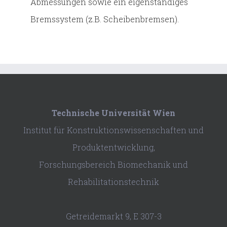
Abmessungen sowie ein eigenständiges
Bremssystem (z.B. Scheibenbremsen).
Technische Universität Wien
Institut für Konstruktionswissenschaften und
Produktentwicklung,
Forschungsbereich Biomechanik und
Rehabilitationstechnik
Getreidemarkt 9, E 307-3