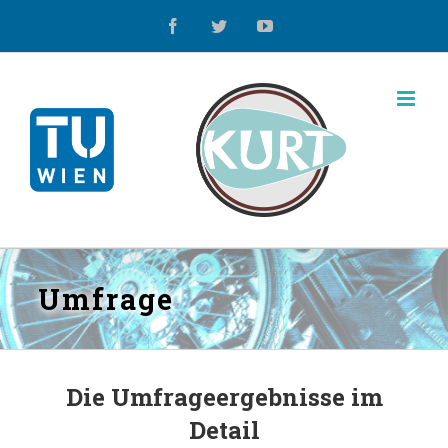
Zum
facebook
twitter
youtube
Inhalt
springen
Umfrage
Die Umfrageergebnisse im
Detail